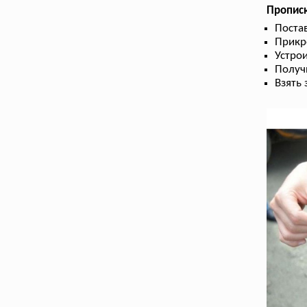
Прописк
Поста
Прикре
Устрои
Получ
Взять