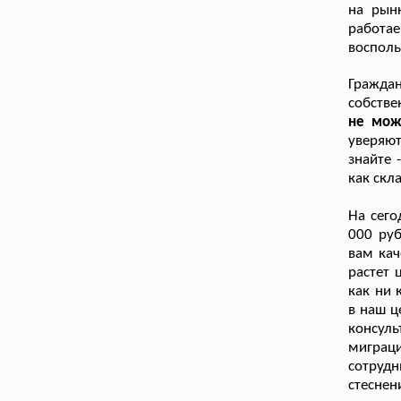
на рын
работа
восполь
Гражда
собстве
не мож
уверяют
знайте 
как скл
На сего
000 руб
вам кач
растет 
как ни 
в наш ц
консул
миграц
сотруд
стесне