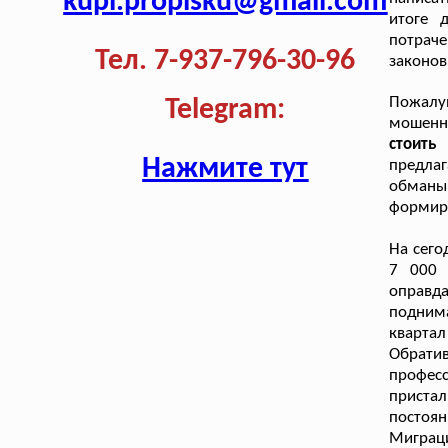
kupi.propisku@gmail.com
итоге 
потрач
Тел. 7-937-796-30-96
законов
Пожалу
Telegram:
мошенн
стоить
Нажмите тут
предлаг
обманыв
формиру
На сего
7 000 
оправда
подним
квартал
Обрати
профес
пристал
постоя
Миграци