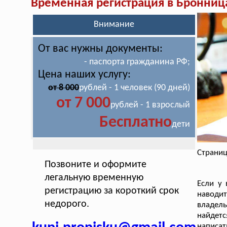
Временная регистрация в Бронниц
Внимание
От вас нужны документы:
- паспорта гражданина РФ;
Цена наших услугу:
от 8 000
рублей - 1 человек (90 дней)
от 7 000
рублей - 1 взрослый
Бесплатно
дети
Страниц
Позвоните и оформите
легальную временную
Если у 
регистрацию за короткий срок
наводи
недорого.
владель
найдетс
написат