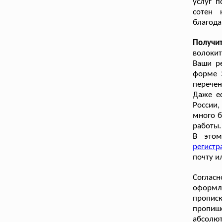
услуг 
сотен 
благода
Получи
волокит
Ваши ре
форме 
перечен
Даже ес
России,
много б
работы.
В этом
регист
почту и
Согласн
оформл
пропис
пропиш
абсолют